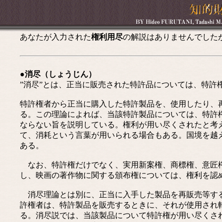
あなたが入力された
権利用尽
の解説はありませんでした
●消尽（しょうじん）
”消尽”とは、正当に販売された特許品については、特許
特許権者から正当に購入した特許製品を、使用したり、
る。この理論によれば、当該特許製品については、特許
ならない旨を説明している。権利が用い尽くされたと考
て、消耗という言葉が用いられる場合もある。国境を越
ある。
なお、特許権だけでなく、実用新案権、商標権、意匠権
し、映画の著作物に関する頒布権については、権利を認
消尽理論とは別に、正当に入手した製品を再販売等する
許権者は、特許製品を販売するときに、それが使用され
る。消尽説では、当該製品について特許権が用い尽くさ