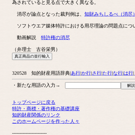
為されていると見る点で大きく異なる。
消尽が論点となった裁判例は、
知財みちしるべ（消尽
ソフトウエア媒体特許における用尽理論の問題点につ
動画解説
特許権の消尽
（弁理士 古谷栄男）
320528 知的財産用語辞典|
あ行
|
か行
|
さ行
|
た行
|
な行
|
は行
|
・新たな用語の入力→
トップページに戻る
特許・商標・著作権の基礎講座
知的財産関係のリンク
このホームページを作った人々
-----------------------