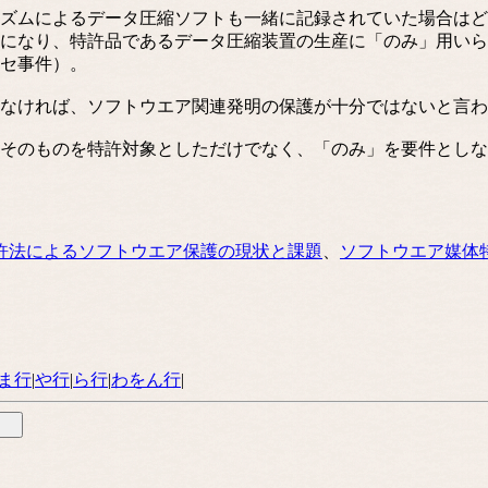
ズムによるデータ圧縮ソフトも一緒に記録されていた場合はど
になり、特許品であるデータ圧縮装置の生産に「のみ」用いら
セ事件）。
なければ、ソフトウエア関連発明の保護が十分ではないと言わ
そのものを特許対象としただけでなく、「のみ」を要件としな
許法によるソフトウエア保護の現状と課題
、
ソフトウエア媒体
ま行
|
や行
|
ら行
|
わをん行
|