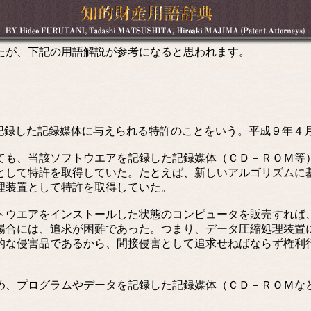
たが、下記の用語解説が参考になると思われます。
記録した記録媒体に与えられる特許のことをいう。平成９年４
も、当該ソフトウエアを記録した記録媒体（ＣＤ－ＲＯＭ等
として特許を取得していた。たとえば、新しいアルゴリズムに
理装置として特許を取得していた。
ウエアをインストールした状態のコンピュータを販売すれば
場合には、追求が困難であった。つまり、データ圧縮処理装置
的な侵害品であるから、間接侵害として追求せねばならず権利
、プログラムやデータを記録した記録媒体（ＣＤ－ＲＯＭな