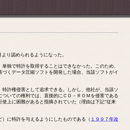
月より認められるようになった。
）単独で特許を取得することはできなかった。このため、
基づくデータ圧縮ソフトを開発した場合、当該ソフトがイ
、特許権侵害として追求できる。しかし、他社が、当該ソ
についての権利では、直接的にＣＤ－ＲＯＭを侵害である
行使上に困難があると指摘されていた（理由は下記”従来
ど）に特許を与えるようにしたものである（
１９９７年改