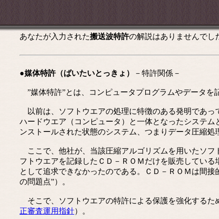
あなたが入力された
搬送波特許
の解説はありませんでし
●媒体特許（ばいたいとっきょ）
－特許関係－
”媒体特許”とは、コンピュータプログラムやデータを
以前は、ソフトウエアの処理に特徴のある発明であって
ハードウエア（コンピュータ）と一体となったシステム
ンストールされた状態のシステム、つまりデータ圧縮処
ここで、他社が、当該圧縮アルゴリズムを用いたソフト
フトウエアを記録したＣＤ－ＲＯＭだけを販売している
として追求できなかったのである。ＣＤ－ＲＯＭは間接
の問題点”）。
そこで、ソフトウエアの特許による保護を強化するため
正審査運用指針
）。