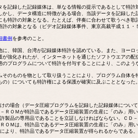
を記録した記録媒体は、単なる情報の提示であるとして特許
しかし、データ構造に特徴がある場合、当該データを記録した
にも特許の対象となる。たとえば、伴奏に合わせて歌うべき歌
特許の対象となる（ビデオ記録媒体事件、東京高裁平成１１・
細書例
を参考のこと。
に、韓国、台湾が記録媒体特許を認めている。また、ヨーロ
護が強化されたが、インターネットを通じたソフトウエアの配
態のプログラムについて特許を付与することにより、このよう
そのものを物として取り扱うことにより、プログラム自体を
もの）についても特許権による保護が確実に及ぶこととなった
けの場合（データ圧縮プログラムを記録した記録媒体について
－ＲＯＭが特許品であるデータ圧縮装置の生産に「のみ」用い
許製品の専用品であることを立証しなければならない。ＣＤ－
ＲＯＭは、特許品であるデータ圧縮装置の生産に「のみ」用い
により、特許品であるデータ圧縮装置が得られるからである。