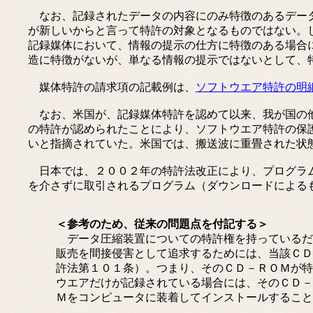
なお、記録されたデータの内容にのみ特徴のあるデータ
が新しいからと言って特許の対象となるものではない。
記録媒体において、情報の提示の仕方に特徴のある場合
造に特徴がないが、単なる情報の提示ではないとして、
媒体特許の請求項の記載例は、
ソフトウエア特許の明
なお、米国が、記録媒体特許を認めて以来、我が国の他
の特許が認められたことにより、ソフトウエア特許の保
いと指摘されていた。米国では、搬送波に重畳された状
日本では、２００２年の特許法改正により、プログラム
を介さずに取引されるプログラム（ダウンロードによる
＜参考のため、従来の問題点を付記する＞
データ圧縮装置についての特許権を持っているだ
販売を間接侵害として追求するためには、当該ＣＤ
許法第１０１条）。つまり、そのＣＤ－ＲＯＭが特
ウエアだけが記録されている場合には、そのＣＤ－
Ｍをコンピュータに装着してインストールすること