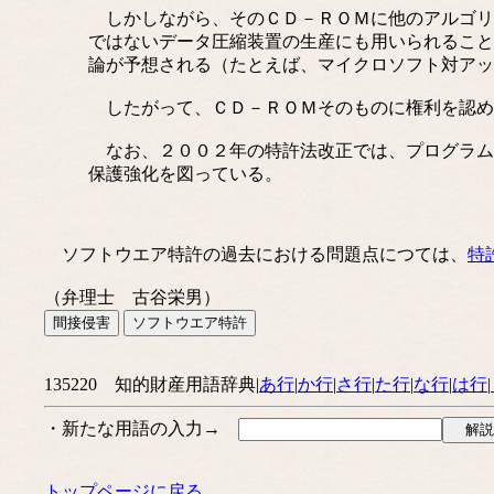
しかしながら、そのＣＤ－ＲＯＭに他のアルゴリ
ではないデータ圧縮装置の生産にも用いられること
論が予想される（たとえば、マイクロソフト対アッ
したがって、ＣＤ－ＲＯＭそのものに権利を認め
なお、２００２年の特許法改正では、プログラム
保護強化を図っている。
ソフトウエア特許の過去における問題点につては、
特
（弁理士 古谷栄男）
135220 知的財産用語辞典|
あ行
|
か行
|
さ行
|
た行
|
な行
|
は行
|
・新たな用語の入力→
トップページに戻る