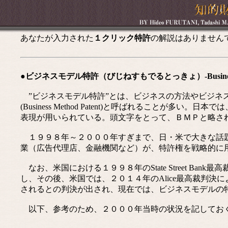
あなたが入力された
１クリック特許
の解説はありません
●ビジネスモデル特許（びじねすもでるとっきょ）-Business Me
”ビジネスモデル特許”とは、ビジネスの方法やビジネ
(Business Method Patent)と呼ばれること
表現が用いられている。頭文字をとって、ＢＭＰと略さ
１９９８年～２０００年すぎまで、日・米で大きな話題
業（広告代理店、金融機関など）が、特許権を戦略的に
なお、米国における１９９８年のState Street B
し、その後、米国では、２０１４年のAlice最高裁判
されるとの判決が出され、現在では、ビジネスモデルの
以下、参考のため、２０００年当時の状況を記してお