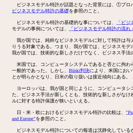
ビジネスモデル特許が話題となった背景には、①プロパ
ビジネスモデル特許の基礎
を参照のこと。
ビジネスモデル特許の基礎的な事については、
「ビジ
モデルの事例については、
「ビジネスモデル特許の流れ
我が国では、純粋なビジネスモデルに対して特許は与え
りうる対象である。つまり、我が国では、ビジネスモデ
我が国では、技術的な新しさだけでなく、ビジネス手法
米国では、コンピュータシステムであると否とに拘わら
一般的であった。しかし、
Biiski判決
により、米国におい
とが明らかとなり、日米の取り扱いは接近傾向にある。
ヨーロッパは、我が国と同じように、コンピュータシス
た、ビジネス手法が新しくとも、技術的な新しさがなけ
ルに対する特許保護が狭いといえる。
日・米・欧におけるビジネスモデル特許の比較は、
"Pa
and Europe"
を参照のこと。
ビジネスモデル特許についての報道は沈静化しているが