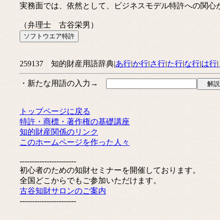
実務面では、依然として、ビジネスモデル特許への関心
（弁理士 古谷栄男）
259137 知的財産用語辞典|
あ行
|
か行
|
さ行
|
た行
|
な行
|
は行
|
・新たな用語の入力→
トップページに戻る
特許・商標・著作権の基礎講座
知的財産関係のリンク
このホームページを作った人々
-----------------------
初心者のための知財セミナーを開催しております。
全国どこからでもご参加いただけます。
古谷知財サロンのご案内
-----------------------