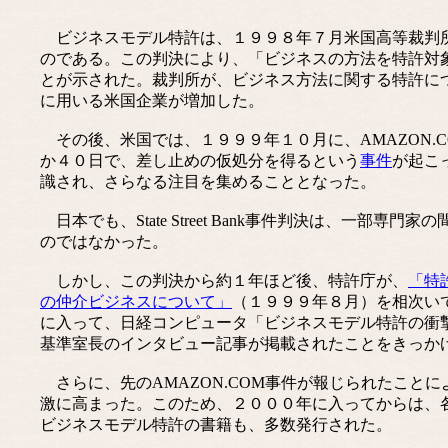
ビジネスモデル特許は、１９９８年７月米国高等裁判所(
のである。この判決により、「ビジネスの方法を特許対象から除外する
とが示された。裁判所が、ビジネス方法に関する特許に
に用いる米国企業が増加した。
その後、米国では、１９９９年１０月に、AMAZON.COMが
か４０日で、差し止めの仮処分を得るという
事件
が起こ
識され、さらなる注目を集めることとなった。
日本でも、State Street Bank事件判決は、一
のではなかった。
しかし、この判決から約１年ほど後、特許庁が、
「特
の仲介ビジネスについて」
（１９９９年８月）を相次い
に入って、日経コンピュータ「ビジネスモデル特許の衝
基準室長のインタビュー記事が掲載されたことをきっか
さらに、先のAMAZON.COM事件が報じられたこと
激に高まった。このため、２０００年に入ってからは、
ビジネスモデル特許の書籍も、多数発行された。