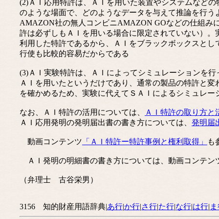
(2)ＡＩ応用特許は、ＡＩを用いた装置やシステムなど
のような場面で、どのようなデータを与えて推論を行う
AMAZON社の無人コンビニAMAZON GOなどの仕組み
許は必ずしもＡＩを用いる場合に限定されていない）。
利用した特許であるから、ＡＩをブラックボックスとし
行使も比較的容易だからである
(3)ＡＩ実験特許は、ＡＩによってシミュレーションを
ＡＩを用いたというだけであり、通常の製品の特許と変
を確かめるため、実験に代えてＳＡＩによるシミュレー
なお、ＡＩ特許の活用については、
ＡＩ特許の取り方と
ＡＩ応用発明の発明届出書の書き方については、
発明届
動画コンテンツ
「ＡＩ特許ー特許事例と権利取得」
も
ＡＩ発明の明細書の書き方については、動画コンテン
（弁理士 古谷栄男）
3156 知的財産用語辞典|
あ行
|
か行
|
さ行
|
た行
|
な行
|
は行
|
ま