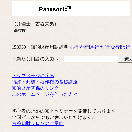
（弁理士 古谷栄男）
153939 知的財産用語辞典|
あ行
|
か行
|
さ行
|
た行
|
な行
|
は行
|
・新たな用語の入力→
トップページに戻る
特許・商標・著作権の基礎講座
知的財産関係のリンク
このホームページを作った人々
-----------------------
初心者のための知財セミナーを開催しております。
全国どこからでもご参加いただけます。
古谷知財サロンのご案内
-----------------------