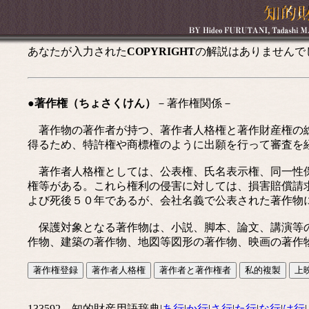
あなたが入力された
COPYRIGHT
の解説はありませんで
●著作権（ちょさくけん）
－著作権関係－
著作物の著作者が持つ、著作者人格権と著作財産権の総
得るため、特許権や商標権のように出願を行って審査を
著作者人格権としては、公表権、氏名表示権、同一性保
権等がある。これら権利の侵害に対しては、損害賠償請
よび死後５０年であるが、会社名義で公表された著作物
保護対象となる著作物は、小説、脚本、論文、講演等の
作物、建築の著作物、地図等図形の著作物、映画の著作
133592 知的財産用語辞典|
あ行
|
か行
|
さ行
|
た行
|
な行
|
は行
|