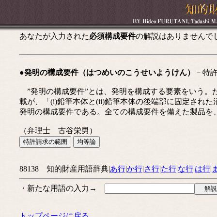
あなたが入力された
必須構成要件
の解説はありませんで
●発明の構成要件（はつめいのこうせいようけん）
－特
”発明の構成要件”とは、発明を構成する要素をいう。
載が、「(i)鉛筆本体と(ii)鉛筆本体の後端部に固定された
発明の構成要件である。全ての構成要件を備えた製品を
（弁理士 古谷栄男）
88138 知的財産用語辞典|
あ行
|
か行
|
さ行
|
た行
|
な行
|
は行
|
・新たな用語の入力→
トップページに戻る