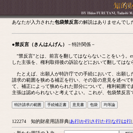
あなたが入力された
包袋禁反言
の解説はありませんでし
●禁反言（きんはんげん）
－特許関係－
”禁反言”とは、前言を翻してはならないことをいう。es
した主張を、権利取得後の訴訟などにおいて翻してはならないことを
たとえば、出願人が特許庁での手続において、出願した
請求の範囲を狭める補正を行い、その旨の意見を述べて
て、補正によって狭められた部分について、権利範囲で
主張は認められないと考えてよい。これが、包袋禁反言
122274 知的財産用語辞典|
あ行
|
か行
|
さ行
|
た行
|
な行
|
は行
|