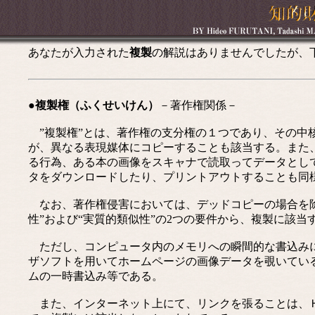
あなたが入力された
複製
の解説はありませんでしたが、
●複製権（ふくせいけん）
－著作権関係－
”複製権”とは、著作権の支分権の１つであり、その中
が、異なる表現媒体にコピーすることも該当する。また
る行為、ある本の画像をスキャナで読取ってデータとし
タをダウンロードしたり、プリントアウトすることも同
なお、著作権侵害においては、デッドコピーの場合を除
性”および“実質的類似性”の2つの要件から、複製に該
ただし、コンピュータ内のメモリへの瞬間的な書込みに
ザソフトを用いてホームページの画像データを覗いてい
ムの一時書込み等である。
また、インターネット上にて、リンクを張ることは、Ｈ