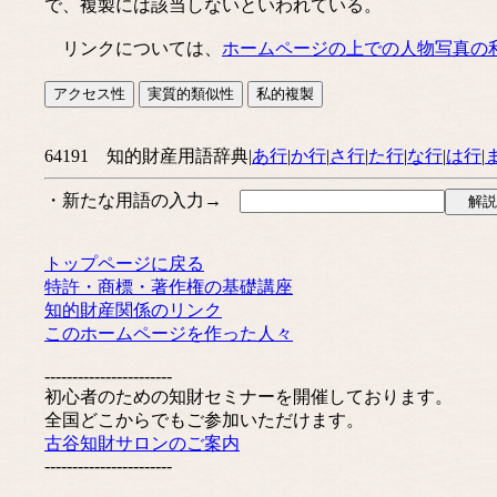
で、複製には該当しないといわれている。
リンクについては、
ホームページの上での人物写真の
64191 知的財産用語辞典|
あ行
|
か行
|
さ行
|
た行
|
な行
|
は行
|
・新たな用語の入力→
トップページに戻る
特許・商標・著作権の基礎講座
知的財産関係のリンク
このホームページを作った人々
-----------------------
初心者のための知財セミナーを開催しております。
全国どこからでもご参加いただけます。
古谷知財サロンのご案内
-----------------------