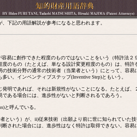
が、下記の用語解説が参考になると思われます。
が容易に創作できた程度のものではないことをいう（特許法２
程度のもの（たとえば、単なる設計変更程度のもの）は、特許
明の技術分野の通常の技術者（当業者という）にとって、容易
ンベンティブステップ(Inventive Step)ともいう。
発明であれば、それは新規性がないことになる。たとえば、
易である場合には、進歩性がないと判断されるであろう。
ss)と呼んでいる。
という）が、ii)従来技術（出願より前に世に知られていた技術
判断された場合には、進歩性はなく特許は取得できない。容易
。