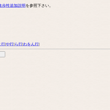
進歩性追加説明
を参照下さい。
ま行
|
や行
|
ら行
|
わをん行
|