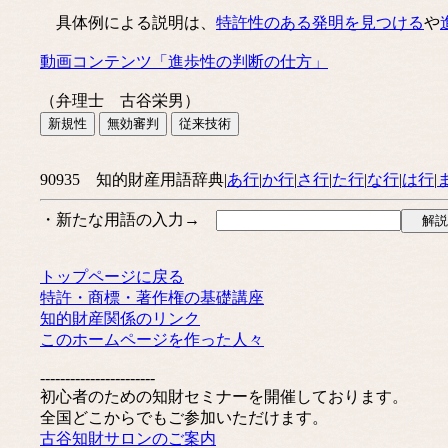
具体例による説明は、
特許性のある発明を見つける
や
動画コンテンツ「進歩性の判断の仕方」
（弁理士 古谷栄男）
90935 知的財産用語辞典|
あ行
|
か行
|
さ行
|
た行
|
な行
|
は行
|
・新たな用語の入力→
トップページに戻る
特許・商標・著作権の基礎講座
知的財産関係のリンク
このホームページを作った人々
-----------------------
初心者のための知財セミナーを開催しております。
全国どこからでもご参加いただけます。
古谷知財サロンのご案内