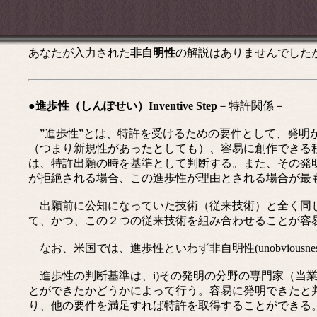
あなたが入力された
非自明性
の解説はありませんでした
●進歩性（しんぽせい）Inventive Step
－特許関係－
”進歩性”とは、特許を受けるための要件として、発明
（つまり新規性があったとしても）、容易に創作できる
は、特許出願の時を基準として判断する。また、その発
が拒絶される場合、この進歩性が理由とされる場合が最も多い。イ
出願前に公知になっていた技術（従来技術）と全く同じ
て、かつ、この２つの従来技術を組み合わせることが容
なお、米国では、進歩性といわず非自明性(unobviousne
進歩性の判断基準は、i)その発明の分野の専門家（当業者
とができたかどうかによって行う。容易に発明できたと
り、他の要件を満足すれば特許を取得することができる