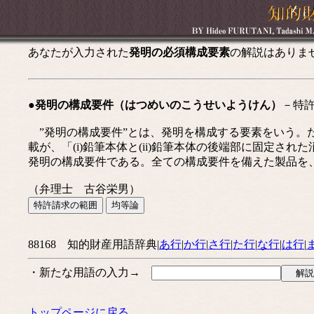
あなたが入力された
発明の必須構成要素
の解説はありま
●発明の構成要件（はつめいのこうせいようけん）
－特
”発明の構成要件”とは、発明を構成する要素をいう。
載が、「(i)鉛筆本体と(ii)鉛筆本体の後端部に固定された
発明の構成要件である。全ての構成要件を備えた製品を
（弁理士 古谷栄男）
88168 知的財産用語辞典|
あ行
|
か行
|
さ行
|
た行
|
な行
|
は行
|
・新たな用語の入力→
トップページに戻る