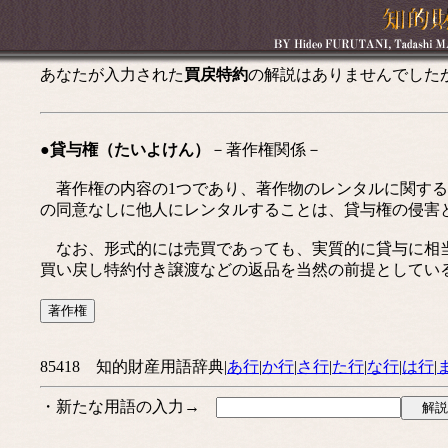
あなたが入力された
買戻特約
の解説はありませんでした
●貸与権（たいよけん）
－著作権関係－
著作権の内容の1つであり、著作物のレンタルに関する
の同意なしに他人にレンタルすることは、貸与権の侵害
なお、形式的には売買であっても、実質的に貸与に相当
買い戻し特約付き譲渡などの返品を当然の前提としてい
85418 知的財産用語辞典|
あ行
|
か行
|
さ行
|
た行
|
な行
|
は行
|
・新たな用語の入力→