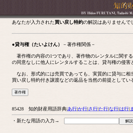
あなたが入力された
買い戻し特約
の解説はありませんで
●貸与権（たいよけん）
－著作権関係－
著作権の内容の1つであり、著作物のレンタルに関する
の同意なしに他人にレンタルすることは、貸与権の侵害
なお、形式的には売買であっても、実質的に貸与に相当
買い戻し特約付き譲渡などの返品を当然の前提としてい
85428 知的財産用語辞典|
あ行
|
か行
|
さ行
|
た行
|
な行
|
は行
|
・新たな用語の入力→