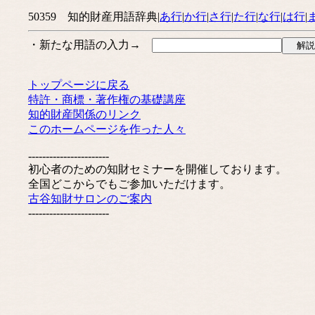
50359 知的財産用語辞典|
あ行
|
か行
|
さ行
|
た行
|
な行
|
は行
|
・新たな用語の入力→
トップページに戻る
特許・商標・著作権の基礎講座
知的財産関係のリンク
このホームページを作った人々
-----------------------
初心者のための知財セミナーを開催しております。
全国どこからでもご参加いただけます。
古谷知財サロンのご案内
-----------------------