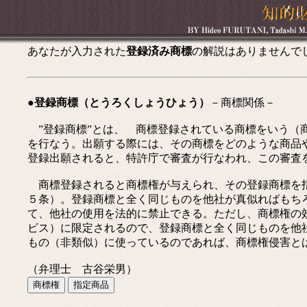
あなたが入力された
登録済み商標
の解説はありませんで
●登録商標（とうろくしょうひょう）
－商標関係－
”登録商標”とは、 商標登録されている商標をいう（
を行なう。出願する際には、その商標をどのような商品
登録出願されると、特許庁で審査が行なわれ、この審査
商標登録されると商標権が与えられ、その登録商標を指
５条）。登録商標と全く同じものを他社が真似ればもち
て、他社の使用を法的に禁止できる。ただし、商標権の
ビス）に限定されるので、登録商標と全く同じものを他
もの（非類似）に使っているのであれば、商標権侵害と
（弁理士 古谷栄男）