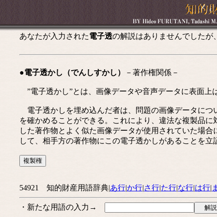
あなたが入力された
電子透
の解説はありませんでしたが
●電子透かし（でんしすかし）
－著作権関係－
”電子透かし”とは、画像データや音声データに表面上
電子透かしを埋め込んだ者は、問題の画像データについ
を確かめることができる。これにより、違法な複製品に
した著作物とよく似た画像データが使用されていた場合
して、相手方の著作物にこの電子透かしがあることを立
54921 知的財産用語辞典|
あ行
|
か行
|
さ行
|
た行
|
な行
|
は行
|
・新たな用語の入力→