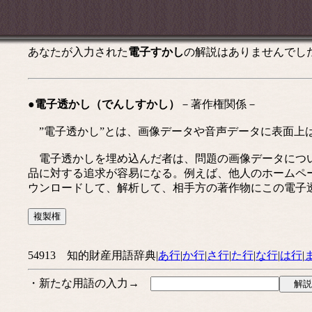
あなたが入力された
電子すかし
の解説はありませんでし
●電子透かし（でんしすかし）
－著作権関係－
”電子透かし”とは、画像データや音声データに表面上
電子透かしを埋め込んだ者は、問題の画像データについ
品に対する追求が容易になる。例えば、他人のホームペ
ウンロードして、解析して、相手方の著作物にこの電子
54913 知的財産用語辞典|
あ行
|
か行
|
さ行
|
た行
|
な行
|
は行
|
・新たな用語の入力→