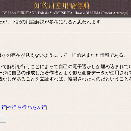
たが、下記の用語解説が参考になると思われます。
はその存在が見えないようにして、埋め込まれた情報である。
て解析を行うことによって自己の電子透かしが埋め込まれて
ージに自己の作成した著作物とよく似た画像データが使用され
透かしがあることを立証すれば、複製されたものだということ
ま行
|
や行
|
ら行
|
わをん行
|