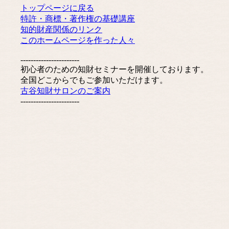
トップページに戻る
特許・商標・著作権の基礎講座
知的財産関係のリンク
このホームページを作った人々
-----------------------
初心者のための知財セミナーを開催しております。
全国どこからでもご参加いただけます。
古谷知財サロンのご案内
-----------------------