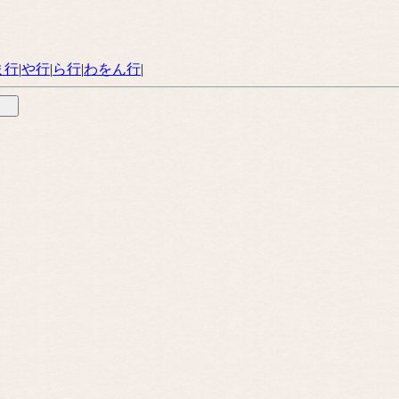
ま行
|
や行
|
ら行
|
わをん行
|