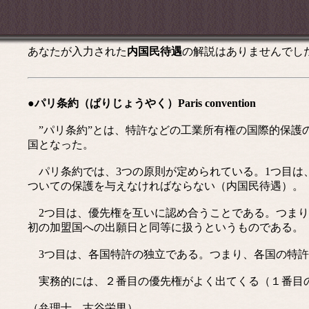
あなたが入力された
内国民待遇
の解説はありませんでし
●パリ条約（ぱりじょうやく）Paris convention
”パリ条約”とは、特許などの工業所有権の国際的保護のた
国となった。
パリ条約では、3つの原則が定められている。1つ目は
ついての保護を与えなければならない（内国民待遇）。
2つ目は、優先権を互いに認め合うことである。つまり
初の加盟国への出願日と同等に扱うというものである。
3つ目は、各国特許の独立である。つまり、各国の特許
実務的には、２番目の優先権がよく出てくる（１番目の
（弁理士 古谷栄男）