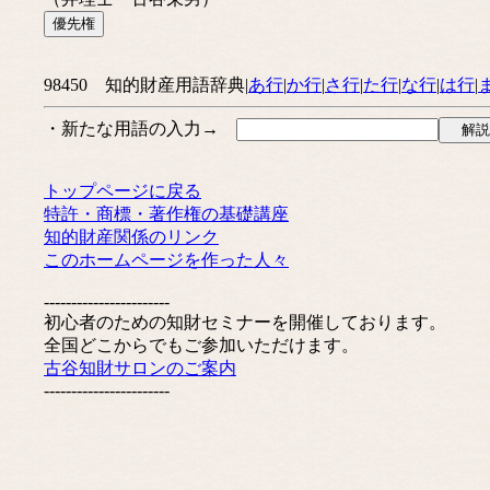
98450 知的財産用語辞典|
あ行
|
か行
|
さ行
|
た行
|
な行
|
は行
|
・新たな用語の入力→
トップページに戻る
特許・商標・著作権の基礎講座
知的財産関係のリンク
このホームページを作った人々
-----------------------
初心者のための知財セミナーを開催しております。
全国どこからでもご参加いただけます。
古谷知財サロンのご案内
-----------------------