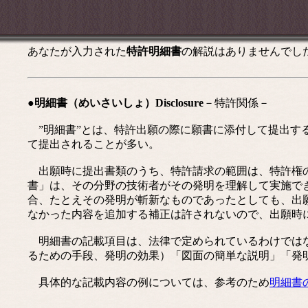
あなたが入力された
特許明細書
の解説はありませんでし
●明細書（めいさいしょ）Disclosure
－特許関係－
”明細書”とは、特許出願の際に願書に添付して提出す
て提出されることが多い。
出願時に提出書類のうち、特許請求の範囲は、特許権の
書」は、その分野の技術者がその発明を理解して実施で
合、たとえその発明が斬新なものであったとしても、出
なかった内容を追加する補正は許されないので、出願時
明細書の記載項目は、法律で定められているわけではな
るための手段、発明の効果）「図面の簡単な説明」「発
具体的な記載内容の例については、参考のため
明細書