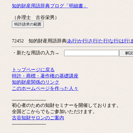
知的財産用語辞典ブログ「明細書」
（弁理士 古谷栄男）
72452 知的財産用語辞典|
あ行
|
か行
|
さ行
|
た行
|
な行
|
は行
|
・新たな用語の入力→
トップページに戻る
特許・商標・著作権の基礎講座
知的財産関係のリンク
このホームページを作った人々
-----------------------
初心者のための知財セミナーを開催しております。
全国どこからでもご参加いただけます。
古谷知財サロンのご案内
-----------------------