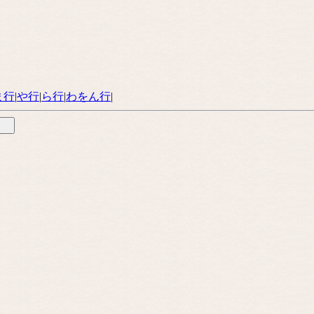
ま行
|
や行
|
ら行
|
わをん行
|