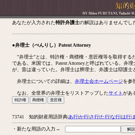
あなたが入力された
特許弁護士
の解説はありませんでし
●弁理士（べんりし）Patent Attorney
”弁理士”とは、特許権・商標権・意匠権等を取得する
である。米国では、Patent Attorneyと呼ばれて
が、昔は違っていた。弁理士は辨理士、弁護士は辯護士
弁理士についての詳細は、
弁理士会ホームページ
を参
なお、全世界の弁理士をリストアップした
サイト
があ
73741 知的財産用語辞典|
あ行
|
か行
|
さ行
|
た行
|
な行
|
は行
|
・新たな用語の入力→