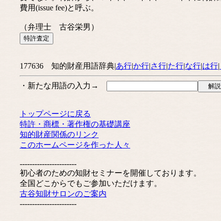
費用(issue fee)と呼ぶ。
（弁理士 古谷栄男）
177636 知的財産用語辞典|
あ行
|
か行
|
さ行
|
た行
|
な行
|
は行
|
・新たな用語の入力→
トップページに戻る
特許・商標・著作権の基礎講座
知的財産関係のリンク
このホームページを作った人々
-----------------------
初心者のための知財セミナーを開催しております。
全国どこからでもご参加いただけます。
古谷知財サロンのご案内
-----------------------