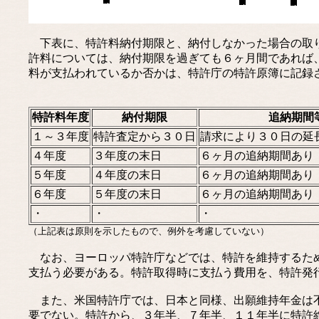
下表に、特許料納付期限と、納付しなかった場合の取り
許料については、納付期限を過ぎても６ヶ月間であれば
料が支払われているか否かは、特許庁の特許原簿に記録
特許料年度
納付期限
追納期間
１～３年度
特許査定から３０日
請求により３０日の延
４年度
３年度の末日
６ヶ月の追納期間あり
５年度
４年度の末日
６ヶ月の追納期間あり
６年度
５年度の末日
６ヶ月の追納期間あり
・
・
・
（上記表は原則を示したもので、例外を考慮していない）
なお、ヨーロッパ特許庁などでは、特許を維持するため
支払う必要がある。特許取得時に支払う費用を、特許発行費用(i
また、米国特許庁では、日本と同様、出願維持年金は不
要でない。特許から、３年半、７年半、１１年半に特許