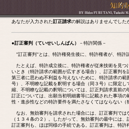
あなたが入力された
訂正請求
の解説はありませんでした
●訂正審判（ていせいしんぱん）
－特許関係－
”訂正審判”とは、特許権発生後に、特許権者が、特許
たとえば、特許成立後に、特許権者が従来技術を見つけ
いとき（特許請求の範囲が広すぎる場合）、訂正審判を
第三者に思わぬ不利益を与えないために、特許請求の範
号）、不明瞭な記載を釈明する場合（同３号）に限定し
縮、不明瞭な記載の釈明については、訂正判請求直前の
訂正については、出願当初明細書等に記載された事項の
性・進歩性などの特許要件を満たさなくてはならない（
なお、無効審判を請求された場合には、訂正審判ではな
（１３４条の２）。したがって、無効審判の最中には、
訂正審判も、ほぼ同様の手続である。訂正審判は、特許