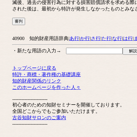
滅後、過去の侵害行為に対する損害賠償請求を求める際
された後は、最初から特許が発生しなかったものとみな
40900 知的財産用語辞典|
あ行
|
か行
|
さ行
|
た行
|
な行
|
は行
|
・新たな用語の入力→
トップページに戻る
特許・商標・著作権の基礎講座
知的財産関係のリンク
このホームページを作った人々
-----------------------
初心者のための知財セミナーを開催しております。
全国どこからでもご参加いただけます。
古谷知財サロンのご案内
-----------------------