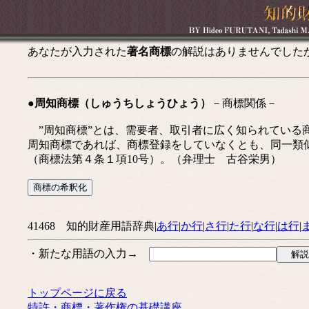
あなたが入力された
著名商標
の解説はありませんでした
●周知商標（しゅうちしょうひょう）
－商標関係－
”周知商標”とは、需要者、取引者に広く知られている商
周知商標であれば、商標登録をしていなくとも、同一類
（商標法第４条１項10号）。（弁理士 古谷栄男）
41468 知的財産用語辞典|
あ行
|
か行
|
さ行
|
た行
|
な行
|
は行
|
・新たな用語の入力→
トップページに戻る
特許・商標・著作権の基礎講座