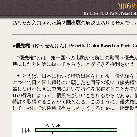
あなたが入力された
第２国出願
の解説はありませんでし
●優先権（ゆうせんけん）Priority Claim Based on Paris Co
”優先権”とは、第一国への出願から所定の期間（優先
時にしたと同等に扱ってもらうことができる権利をいう
たとえば、日本において特許出願をした後、優先権を主
について日本国出願時に出願したと同等の扱い（優先権
張しなければＡは中国において特許を取得することがで
Ｂの行為によって、新規性が無いとされるからである。
特許を取得することが可能となる。このように、優先権
して、外国での権利取得をしやすくするために、所定期