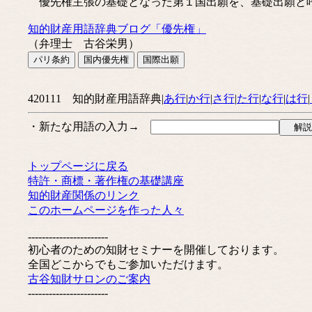
優先権主張の基礎となった第１国出願を、基礎出願と
知的財産用語辞典ブログ「優先権」
（弁理士 古谷栄男）
420111 知的財産用語辞典|
あ行
|
か行
|
さ行
|
た行
|
な行
|
は行
|
・新たな用語の入力→
トップページに戻る
特許・商標・著作権の基礎講座
知的財産関係のリンク
このホームページを作った人々
-----------------------
初心者のための知財セミナーを開催しております。
全国どこからでもご参加いただけます。
古谷知財サロンのご案内
-----------------------