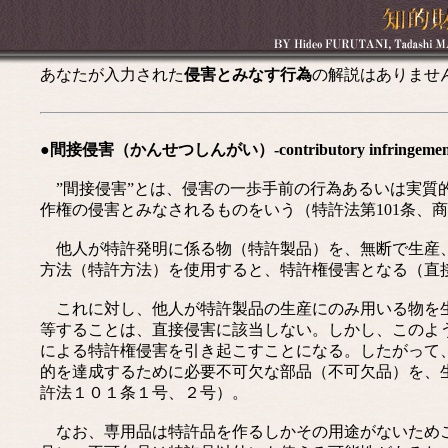
あなたが入力された
侵害とみなす行為
の解説はありませ
●間接侵害（かんせつしんがい）-contributory infringemen
”間接侵害”とは、侵害の一歩手前の行為あるいは実質
作権の侵害とみなされるものをいう（特許法第101条、商
他人が特許発明に係る物（特許製品）を、無断で生産、
方法（特許方法）を使用すると、特許権侵害となる（直
これに対し、他人が特許製品の生産にのみ用いる物を生
等することは、直接侵害に該当しない。しかし、このよ
による特許権侵害を引き起こすことになる。したがって
的を達成するために必要不可欠な部品（不可欠品）を、
許法１０１条１号、２号）。
なお、専用品は特許品を作るしかその用途がないためこ