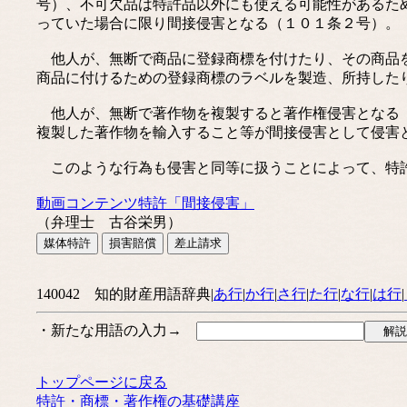
号）、不可欠品は特許品以外にも使える可能性があるた
っていた場合に限り間接侵害となる（１０１条２号）。
他人が、無断で商品に登録商標を付けたり、その商品を
商品に付けるための登録商標のラベルを製造、所持した
他人が、無断で著作物を複製すると著作権侵害となる（
複製した著作物を輸入すること等が間接侵害として侵害
このような行為も侵害と同等に扱うことによって、特
動画コンテンツ特許「間接侵害」
（弁理士 古谷栄男）
140042 知的財産用語辞典|
あ行
|
か行
|
さ行
|
た行
|
な行
|
は行
|
・新たな用語の入力→
トップページに戻る
特許・商標・著作権の基礎講座