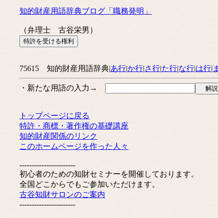
知的財産用語辞典ブログ「職務発明」
（弁理士 古谷栄男）
75615 知的財産用語辞典|
あ行
|
か行
|
さ行
|
た行
|
な行
|
は行
|
・新たな用語の入力→
トップページに戻る
特許・商標・著作権の基礎講座
知的財産関係のリンク
このホームページを作った人々
-----------------------
初心者のための知財セミナーを開催しております。
全国どこからでもご参加いただけます。
古谷知財サロンのご案内
-----------------------