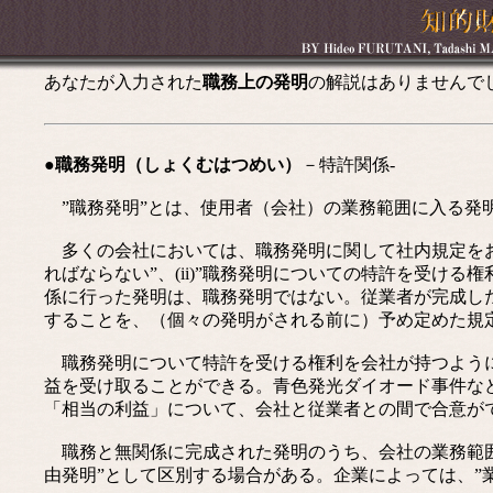
あなたが入力された
職務上の発明
の解説はありませんで
●職務発明（しょくむはつめい）
－特許関係-
”職務発明”とは、使用者（会社）の業務範囲に入る発
多くの会社においては、職務発明に関して社内規定をおき
ればならない”、(ii)”職務発明についての特許を受け
係に行った発明は、職務発明ではない。従業者が完成し
することを、（個々の発明がされる前に）予め定めた規
職務発明について特許を受ける権利を会社が持つようにした
益を受け取ることができる。青色発光ダイオード事件な
「相当の利益」について、会社と従業者との間で合意が
職務と無関係に完成された発明のうち、会社の業務範囲
由発明”として区別する場合がある。企業によっては、”