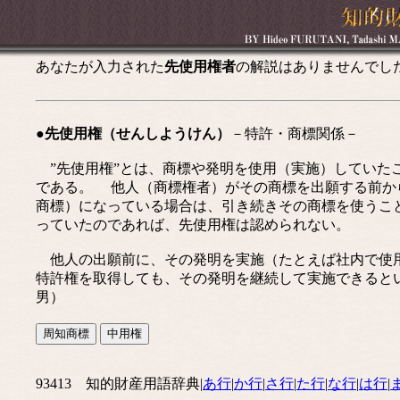
あなたが入力された
先使用権者
の解説はありませんでし
●先使用権（せんしようけん）
－特許・商標関係－
”先使用権”とは、商標や発明を使用（実施）していた
である。 他人（商標権者）がその商標を出願する前か
商標）になっている場合は、引き続きその商標を使うこ
っていたのであれば、先使用権は認められない。
他人の出願前に、その発明を実施（たとえば社内で使用
特許権を取得しても、その発明を継続して実施できると
男）
93413 知的財産用語辞典|
あ行
|
か行
|
さ行
|
た行
|
な行
|
は行
|