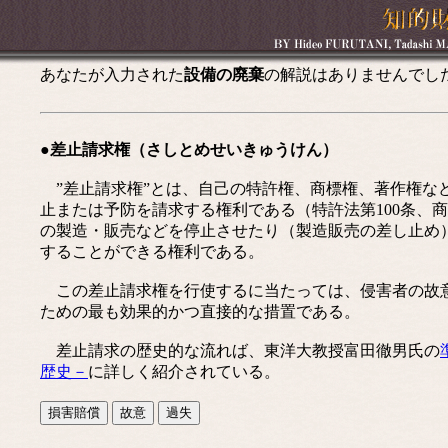
あなたが入力された
設備の廃棄
の解説はありませんでし
●差止請求権（さしとめせいきゅうけん）
”差止請求権”とは、自己の特許権、商標権、著作権な
止または予防を請求する権利である（特許法第100条、商
の製造・販売などを停止させたり（製造販売の差し止め
することができる権利である。
この差止請求権を行使するに当たっては、侵害者の故意
ための最も効果的かつ直接的な措置である。
差止請求の歴史的な流れば、東洋大教授富田徹男氏の
歴史－
に詳しく紹介されている。