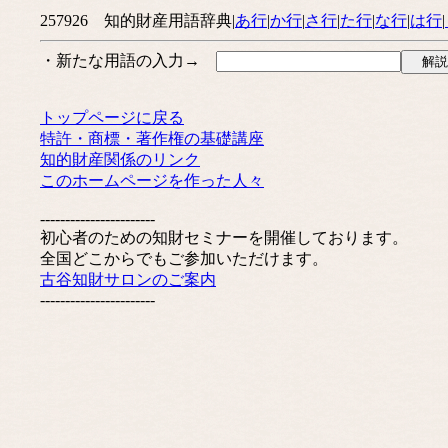
257926 知的財産用語辞典|
あ行
|
か行
|
さ行
|
た行
|
な行
|
は行
|
・新たな用語の入力→
トップページに戻る
特許・商標・著作権の基礎講座
知的財産関係のリンク
このホームページを作った人々
-----------------------
初心者のための知財セミナーを開催しております。
全国どこからでもご参加いただけます。
古谷知財サロンのご案内
-----------------------