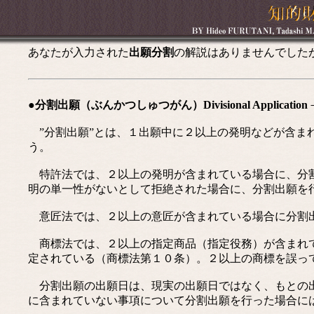
あなたが入力された
出願分割
の解説はありませんでした
●分割出願（ぶんかつしゅつがん）Divisional Application
”分割出願”とは、１出願中に２以上の発明などが含ま
う。
特許法では、２以上の発明が含まれている場合に、分割
明の単一性がないとして拒絶された場合に、分割出願を
意匠法では、２以上の意匠が含まれている場合に分割
商標法では、２以上の指定商品（指定役務）が含まれて
定されている（商標法第１０条）。２以上の商標を誤っ
分割出願の出願日は、現実の出願日ではなく、もとの出
に含まれていない事項について分割出願を行った場合に