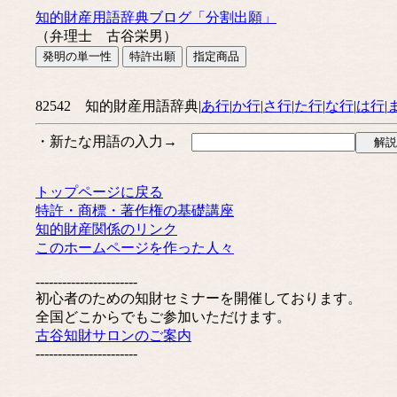
知的財産用語辞典ブログ「分割出願」
（弁理士 古谷栄男）
82542 知的財産用語辞典|
あ行
|
か行
|
さ行
|
た行
|
な行
|
は行
|
・新たな用語の入力→
トップページに戻る
特許・商標・著作権の基礎講座
知的財産関係のリンク
このホームページを作った人々
-----------------------
初心者のための知財セミナーを開催しております。
全国どこからでもご参加いただけます。
古谷知財サロンのご案内
-----------------------