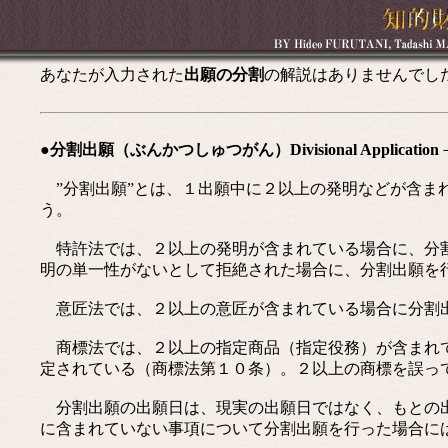
あなたが入力された
出願の分割
の解説はありませんでし
●分割出願（ぶんかつしゅつがん）Divisional Application
”分割出願”とは、１出願中に２以上の発明などが含ま
う。
特許法では、２以上の発明が含まれている場合に、分割
明の単一性がないとして拒絶された場合に、分割出願を
意匠法では、２以上の意匠が含まれている場合に分割
商標法では、２以上の指定商品（指定役務）が含まれて
定されている（商標法第１０条）。２以上の商標を誤っ
分割出願の出願日は、現実の出願日ではなく、もとの出
に含まれていない事項について分割出願を行った場合に