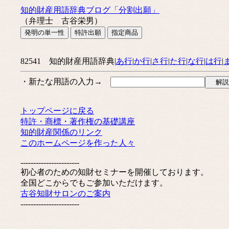
知的財産用語辞典ブログ「分割出願」
（弁理士 古谷栄男）
82541 知的財産用語辞典|
あ行
|
か行
|
さ行
|
た行
|
な行
|
は行
|
・新たな用語の入力→
トップページに戻る
特許・商標・著作権の基礎講座
知的財産関係のリンク
このホームページを作った人々
-----------------------
初心者のための知財セミナーを開催しております。
全国どこからでもご参加いただけます。
古谷知財サロンのご案内
-----------------------