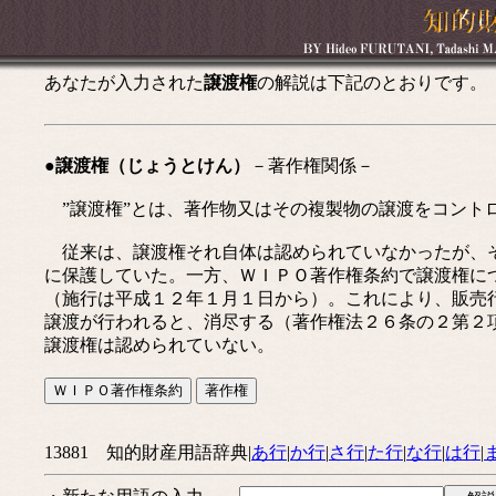
あなたが入力された
譲渡権
の解説は下記のとおりです。
●譲渡権（じょうとけん）
－著作権関係－
”譲渡権”とは、著作物又はその複製物の譲渡をコント
従来は、譲渡権それ自体は認められていなかったが、そ
に保護していた。一方、ＷＩＰＯ著作権条約で譲渡権に
（施行は平成１２年１月１日から）。これにより、販売
譲渡が行われると、消尽する（著作権法２６条の２第２
譲渡権は認められていない。
13881 知的財産用語辞典|
あ行
|
か行
|
さ行
|
た行
|
な行
|
は行
|