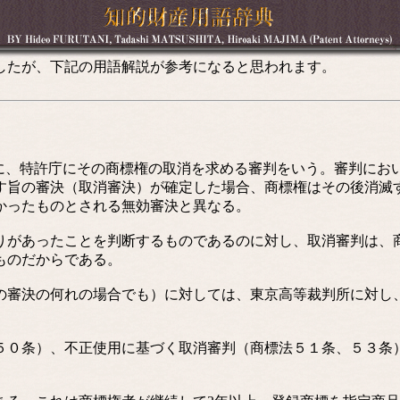
したが、下記の用語解説が参考になると思われます。
に、特許庁にその商標権の取消を求める審判をいう。審判にお
す旨の審決（取消審決）が確定した場合、商標権はその後消滅
かったものとされる無効審決と異なる。
があったことを判断するものであるのに対し、取消審判は、
ものだからである。
審決の何れの場合でも）に対しては、東京高等裁判所に対し
０条）、不正使用に基づく取消審判（商標法５１条、５３条