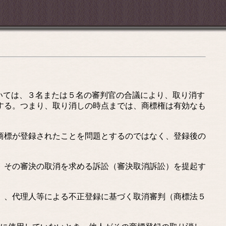
いては、３名または５名の審判官の合議により、取り消す
する。つまり、取り消しの時点までは、商標権は有効なも
商標が登録されたことを問題とするのではなく、登録後の
、その審決の取消を求める訴訟（審決取消訴訟）を提起す
）、代理人等による不正登録に基づく取消審判（商標法５