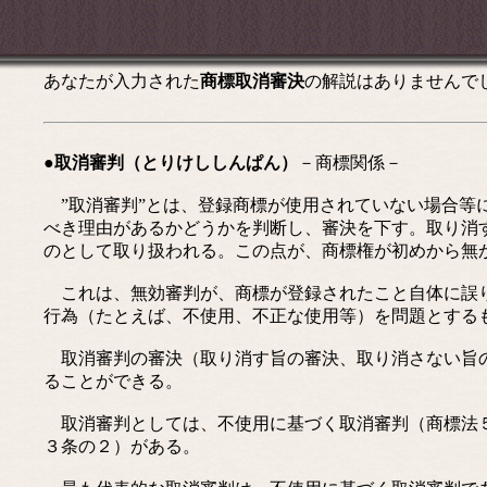
あなたが入力された
商標取消審決
の解説はありませんで
●取消審判（とりけししんぱん）
－商標関係－
”取消審判”とは、登録商標が使用されていない場合等
べき理由があるかどうかを判断し、審決を下す。取り消
のとして取り扱われる。この点が、商標権が初めから無
これは、無効審判が、商標が登録されたこと自体に誤り
行為（たとえば、不使用、不正な使用等）を問題とする
取消審判の審決（取り消す旨の審決、取り消さない旨の
ることができる。
取消審判としては、不使用に基づく取消審判（商標法５
３条の２）がある。