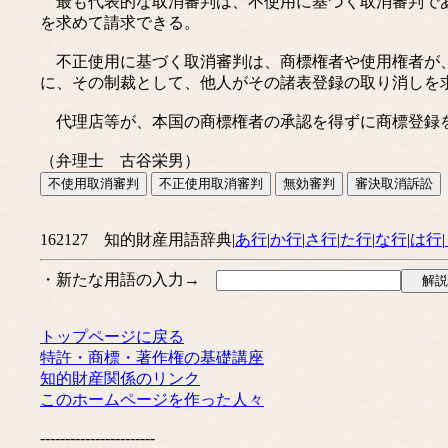
最も代表的な取消審判は、不使用に基づく取消審判であ
を求めて請求できる。
不正使用に基づく取消審判は、商標権者や使用権者が、
に、その制裁として、他人がその諸表登録の取り消しを
代理店等が、本国の商標権者の承認を得ずに商標登録を
（弁理士 古谷栄男）
162127 知的財産用語辞典|
あ行
|
か行
|
さ行
|
た行
|
な行
|
は行
|
・新たな用語の入力→
トップページに戻る
特許・商標・著作権の基礎講座
知的財産関係のリンク
このホームページを作った人々
-----------------------