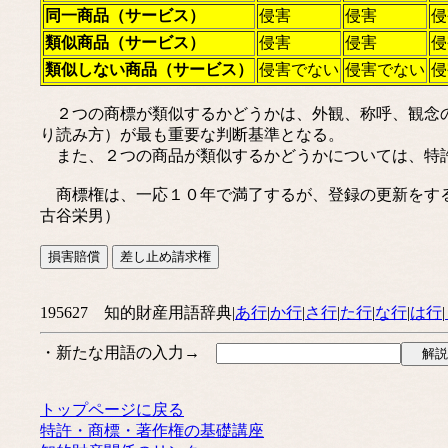
同一商品（サービス）
侵害
侵害
侵
類似商品（サービス）
侵害
侵害
侵
類似しない商品（サービス）
侵害でない
侵害でない
侵
２つの商標が類似するかどうかは、外観、称呼、観念の
り読み方）が最も重要な判断基準となる。
また、２つの商品が類似するかどうかについては、特
商標権は、一応１０年で満了するが、登録の更新をす
古谷栄男）
195627 知的財産用語辞典|
あ行
|
か行
|
さ行
|
た行
|
な行
|
は行
|
・新たな用語の入力→
トップページに戻る
特許・商標・著作権の基礎講座