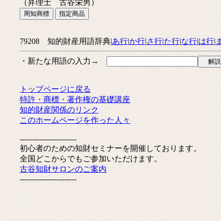
（弁理士 古谷栄男）
79208 知的財産用語辞典|
あ行
|
か行
|
さ行
|
た行
|
な行
|
は行
|
・新たな用語の入力→
トップページに戻る
特許・商標・著作権の基礎講座
知的財産関係のリンク
このホームページを作った人々
-----------------------
初心者のための知財セミナーを開催しております。
全国どこからでもご参加いただけます。
古谷知財サロンのご案内
-----------------------