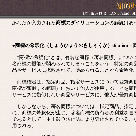
あなたが入力された
商標のダイリューション
の解説はあ
●商標の希釈化（しょうひょうのきしゃくか）dilution
－
”商標の希釈化”とは、有名な商標（著名商標）につい
名商標の機能が弱められてしまうことをいう。特定の商
品やサービスに拡散されて、薄められることから希釈化
商標権者は、指定商品、指定サービスについて登録商標
商標が類似する範囲）において他人が使用することを商
サービスに類似しない商品やサービスに、他人が登録商
しかしながら、著名商標については、指定商品、指定サ
に、商標の希釈化が生じ、著名商標の所有者の利益を害
であるとして、不正競争防止法により禁止されている。
用される。