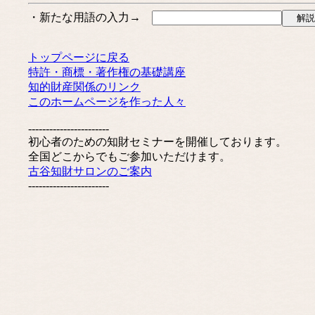
・新たな用語の入力→
トップページに戻る
特許・商標・著作権の基礎講座
知的財産関係のリンク
このホームページを作った人々
-----------------------
初心者のための知財セミナーを開催しております。
全国どこからでもご参加いただけます。
古谷知財サロンのご案内
-----------------------