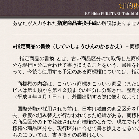
あなたが入力された
指定商品書換手続
の解説はありませ
●指定商品の書換（していしょうひんのかきかえ）
－商
”指定商品の書換”とは、古い商品区分にて取得した商
分を現行区分に合わせて書き換えることをいう。書換を
って、今後も使用する予定のある商標権については、指
商標権の内容は、こういう商標をこういう商品（または
ビスは第１類から第４２類までの区分に分類され、整理
（平成４年４月１日～）、外国出願する際に便利なよう
国際分類が採用される前は、日本は独自の商品区分を用
去、数度の組み替えが行なわれてきた経緯がある。商標
の商品区分の下で登録された商標権のなかで、現在でも有効
標権の商品区分を、現行区分に合せて書き換えさせるのが
ものについては、書き換えの必要はない。