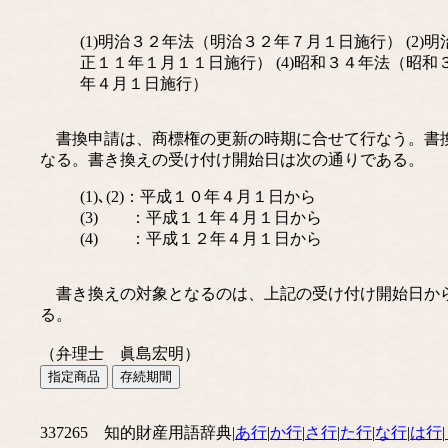
(1)明治３２年法（明治３２年７月１日施行） (2)
正１１年１月１１日施行） (4)昭和３４年法（昭和
年４月１日施行）
書換申請は、商標権の更新の時期に合せて行なう。書換
なる。書き換えの受け付け開始日は次の通りである。
(1)､(2)：平成１０年４月１日から
(3) ：平成１１年４月１日から
(4) ：平成１２年４月１日から
書き換えの対象となるのは、上記の受け付け開始日から
る。
（弁理士 眞島宏明）
337265 知的財産用語辞典|
あ行
|
か行
|
さ行
|
た行
|
な行
|
は行
|