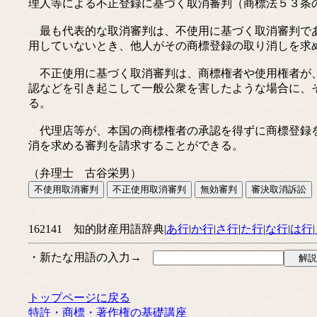
理人等による不正登録に基づく取消審判（商標法５３条
最も代表的な取消審判は、不使用に基づく取消審判であ
用していないとき、他人がその商標登録の取り消しを求
不正使用に基づく取消審判は、商標権者や使用権者が、
認などを引き起こして一般公衆を害したような場合に、
る。
代理店等が、本国の商標権者の承認を得ずに商標登録を
消を求める審判を請求することができる。
（弁理士 古谷栄男）
162141 知的財産用語辞典|
あ行
|
か行
|
さ行
|
た行
|
な行
|
は行
|
・新たな用語の入力→
トップページに戻る
特許・商標・著作権の基礎講座