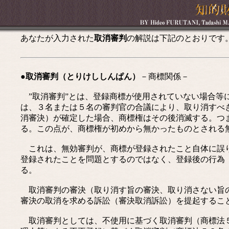
あなたが入力された
取消審判
の解説は下記のとおりです
●取消審判（とりけししんぱん）
－商標関係－
”取消審判”とは、登録商標が使用されていない場合等
は、３名または５名の審判官の合議により、取り消すべ
消審決）が確定した場合、商標権はその後消滅する。つ
る。この点が、商標権が初めから無かったものとされる
これは、無効審判が、商標が登録されたこと自体に誤り
登録されたことを問題とするのではなく、登録後の行為
る。
取消審判の審決（取り消す旨の審決、取り消さない旨の
審決の取消を求める訴訟（審決取消訴訟）を提起するこ
取消審判としては、不使用に基づく取消審判（商標法５