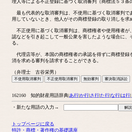
理人等による不正登録に基づく取消審判（商標法５３条
最も代表的な取消審判は、不使用に基づく取消審判であ
用していないとき、他人がその商標登録の取り消しを求
不正使用に基づく取消審判は、商標権者や使用権者が、
認などを引き起こして一般公衆を害したような場合に、
る。
代理店等が、本国の商標権者の承認を得ずに商標登録を
消を求める審判を請求することができる。
（弁理士 古谷栄男）
162160 知的財産用語辞典|
あ行
|
か行
|
さ行
|
た行
|
な行
|
は行
|
・新たな用語の入力→
トップページに戻る
特許・商標・著作権の基礎講座