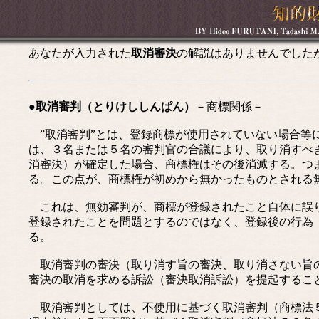
あなたが入力された
取消審決
の解説はありませんでした
●取消審判（とりけししんぱん）
－商標関係－
”取消審判”とは、登録商標が使用されていない場合等
は、３名または５名の審判官の合議により、取り消すべ
消審決）が確定した場合、商標権はその後消滅する。つ
る。この点が、商標権が初めから無かったものとされる
これは、無効審判が、商標が登録されたこと自体に誤り
登録されたことを問題とするのではなく、登録後の行為
る。
取消審判の審決（取り消す旨の審決、取り消さない旨の
審決の取消を求める訴訟（審決取消訴訟）を提起するこ
取消審判としては、不使用に基づく取消審判（商標法５