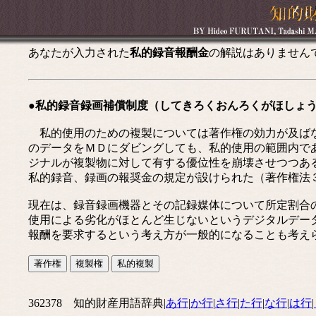
あなたが入力された
私的録音報酬金
の解説はありません
●私的録音録画補償制度（してきろくおんろくがほしょ
私的使用のための複製については著作権の効力が及ばな
のデータをＭＤにダビングしても、私的使用の範囲内で
ジナルが複製物に対して有する優位性を崩壊させつつあ
私的録音、録画の報奨金の規定が設けられた（著作権法
現在は、録音録画機器とその記録媒体について所定割合
使用による劣化がほとんど生じないというデジタルデー
報酬を要求するという考え方が一般的になることも考え
362378 知的財産用語辞典|
あ行
|
か行
|
さ行
|
た行
|
な行
|
は行
|