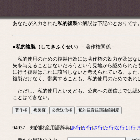
あなたが入力された
私的複製
の解説は下記のとおりです
●私的複製（してきふくせい）
－著作権関係－
私的使用のための複製行為には著作権の効力が及ばない
失を与えることはないだろうという見地から認められた
に行う複製はこれに該当しないと考えられている。また
複製だけなく、翻案することも、私的使用のためであれ
ただし、私的使用といえども、公衆への送信までは認め
ことはできない。
94937 知的財産用語辞典|
あ行
|
か行
|
さ行
|
た行
|
な行
|
は行
|