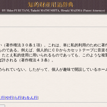
。
（著作権法３０条１項）。これは、単に私的利用のために著
ものである。例えば、個人的にＣＤからカセットテープに音楽
、たとえ私的使用に用いられるものであっても、このような複
ば許される（著作権法４３条）。
られていない。したがって、個人が趣味で開設しているホー
ま行
|
や行
|
ら行
|
わをん行
|