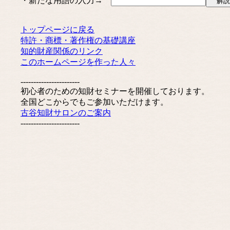
・新たな用語の入力→
トップページに戻る
特許・商標・著作権の基礎講座
知的財産関係のリンク
このホームページを作った人々
-----------------------
初心者のための知財セミナーを開催しております。
全国どこからでもご参加いただけます。
古谷知財サロンのご案内
-----------------------