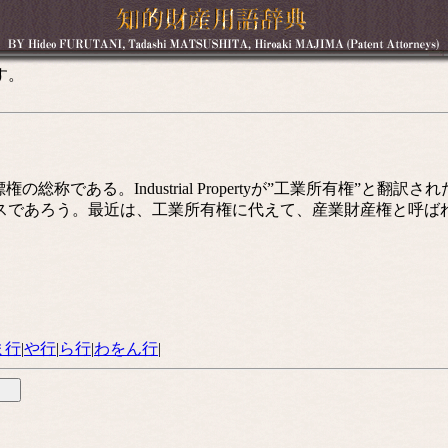
す。
称である。Industrial Propertyが”工業所有権”と
スであろう。最近は、工業所有権に代えて、産業財産権と呼ば
ま行
|
や行
|
ら行
|
わをん行
|