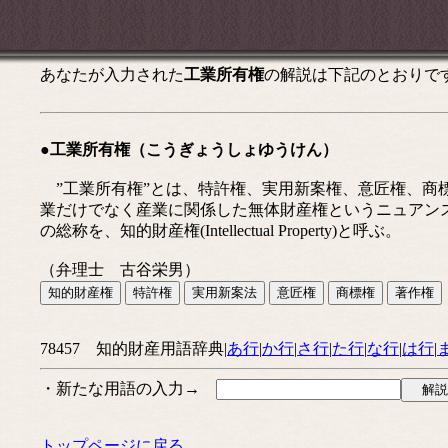
あなたが入力された
工業所有権
の解説は下記のとおりで
●工業所有権（こうぎょうしょゆうけん）
”工業所有権”とは、特許権、実用新案権、意匠権、商標権の総
業だけでなく産業に関係した無体財産権というニュアン
の総称を、知的財産権(Intellectual Property)と呼ぶ。
（弁理士 古谷栄男）
78457 知的財産用語辞典|
あ行
|
か行
|
さ行
|
た行
|
な行
|
は行
|
・新たな用語の入力→
トップページに戻る