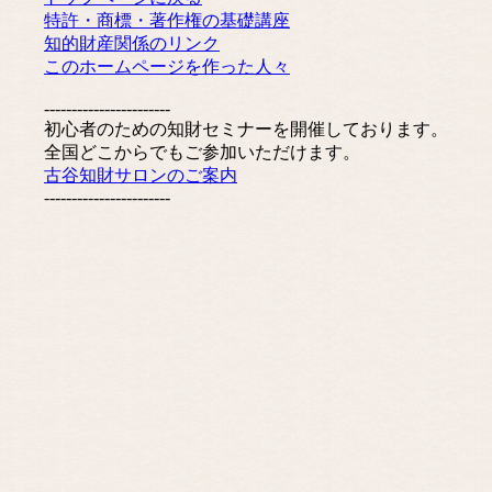
特許・商標・著作権の基礎講座
知的財産関係のリンク
このホームページを作った人々
-----------------------
初心者のための知財セミナーを開催しております。
全国どこからでもご参加いただけます。
古谷知財サロンのご案内
-----------------------