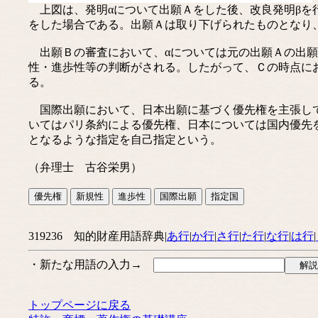
上図は、発明αについて出願Ａをした後、改良発明βを
をした場合である。出願Ａは取り下げられたものとなり
出願Ｂの審査において、αについては元の出願Ａの出願
性・進歩性等の判断がされる。したがって、Ｃの時点に
る。
国際出願において、日本出願に基づく優先権を主張して
いてはパリ条約による優先権、日本については国内優先
となるような指定を自己指定という。
（弁理士 古谷栄男）
319236 知的財産用語辞典|
あ行
|
か行
|
さ行
|
た行
|
な行
|
は行
|
・新たな用語の入力→
トップページに戻る