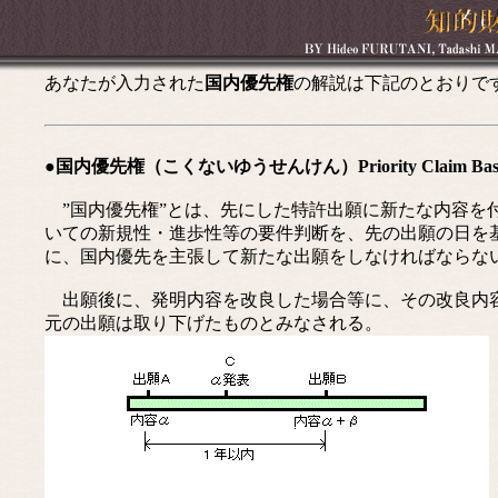
あなたが入力された
国内優先権
の解説は下記のとおりで
●国内優先権（こくないゆうせんけん）Priority Claim Based on J
”国内優先権”とは、先にした特許出願に新たな内容を
いての新規性・進歩性等の要件判断を、先の出願の日を
に、国内優先を主張して新たな出願をしなければならな
出願後に、発明内容を改良した場合等に、その改良内容
元の出願は取り下げたものとみなされる。