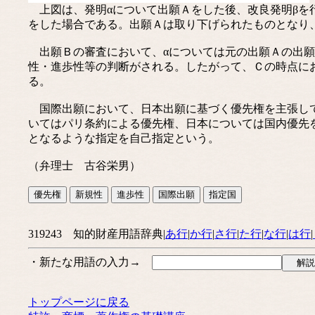
上図は、発明αについて出願Ａをした後、改良発明βを
をした場合である。出願Ａは取り下げられたものとなり
出願Ｂの審査において、αについては元の出願Ａの出願
性・進歩性等の判断がされる。したがって、Ｃの時点に
る。
国際出願において、日本出願に基づく優先権を主張して
いてはパリ条約による優先権、日本については国内優先
となるような指定を自己指定という。
（弁理士 古谷栄男）
319243 知的財産用語辞典|
あ行
|
か行
|
さ行
|
た行
|
な行
|
は行
|
・新たな用語の入力→
トップページに戻る