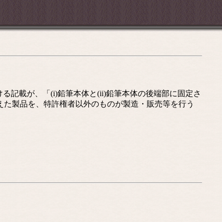
載が、「(i)鉛筆本体と(ii)鉛筆本体の後端部に固定さ
を備えた製品を、特許権者以外のものが製造・販売等を行う