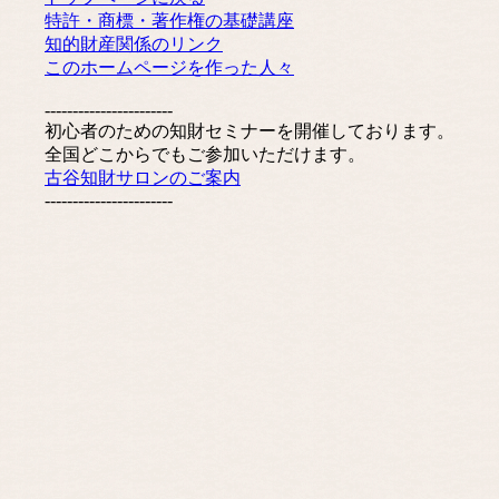
特許・商標・著作権の基礎講座
知的財産関係のリンク
このホームページを作った人々
-----------------------
初心者のための知財セミナーを開催しております。
全国どこからでもご参加いただけます。
古谷知財サロンのご案内
-----------------------