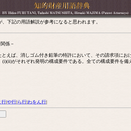
が、下記の用語解説が参考になると思われます。
許関係－
えば、消しゴム付き鉛筆の特許において、その請求項における記
i)(ii)がそれぞれ発明の構成要件である。全ての構成要件
ま行
|
や行
|
ら行
|
わをん行
|