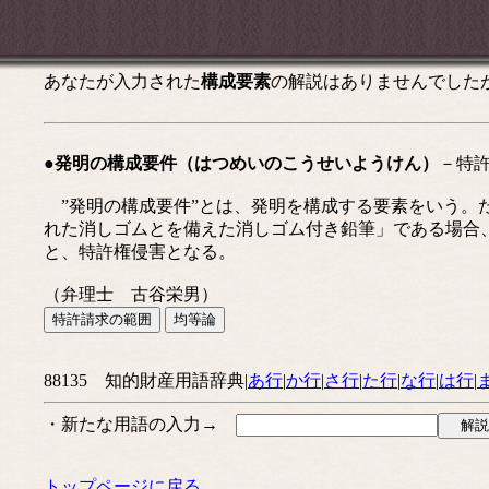
あなたが入力された
構成要素
の解説はありませんでした
●発明の構成要件（はつめいのこうせいようけん）
－特
”発明の構成要件”とは、発明を構成する要素をいう。たと
れた消しゴムとを備えた消しゴム付き鉛筆」である場合、(
と、特許権侵害となる。
（弁理士 古谷栄男）
88135 知的財産用語辞典|
あ行
|
か行
|
さ行
|
た行
|
な行
|
は行
|
・新たな用語の入力→
トップページに戻る