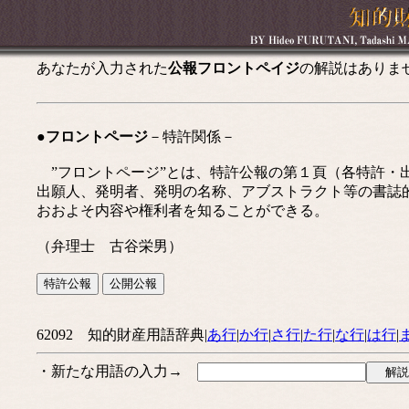
あなたが入力された
公報フロントペイジ
の解説はありま
●フロントページ
－特許関係－
”フロントページ”とは、特許公報の第１頁（各特許・
出願人、発明者、発明の名称、アブストラクト等の書誌
おおよそ内容や権利者を知ることができる。
（弁理士 古谷栄男）
62092 知的財産用語辞典|
あ行
|
か行
|
さ行
|
た行
|
な行
|
は行
|
・新たな用語の入力→