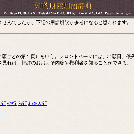
ませんでしたが、下記の用語解説が参考になると思われます。
出願ごとの第１頁）をいう。フロントページには、出願日、優
を見れば、特許のおおよそ内容や権利者を知ることができる。
ま行
|
や行
|
ら行
|
わをん行
|