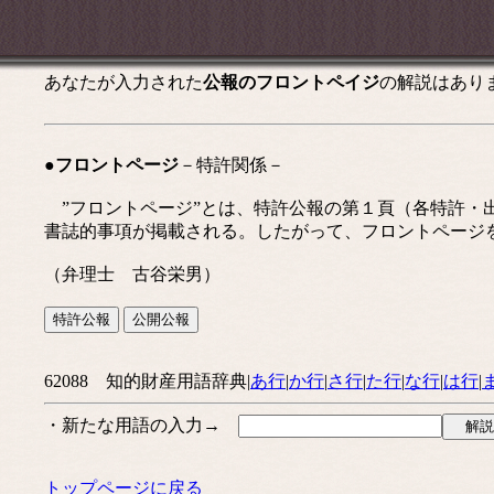
あなたが入力された
公報のフロントペイジ
の解説はあり
●フロントページ
－特許関係－
”フロントページ”とは、特許公報の第１頁（各特許・
書誌的事項が掲載される。したがって、フロントページ
（弁理士 古谷栄男）
62088 知的財産用語辞典|
あ行
|
か行
|
さ行
|
た行
|
な行
|
は行
|
・新たな用語の入力→
トップページに戻る