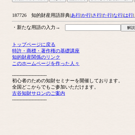
187726 知的財産用語辞典|
あ行
|
か行
|
さ行
|
た行
|
な行
|
は行
|
・新たな用語の入力→
トップページに戻る
特許・商標・著作権の基礎講座
知的財産関係のリンク
このホームページを作った人々
-----------------------
初心者のための知財セミナーを開催しております。
全国どこからでもご参加いただけます。
古谷知財サロンのご案内
-----------------------