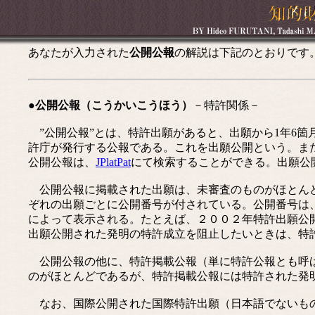
あなたが入力された
公開公報
の解説は下記のとおりです
●公開公報（こうかいこうほう）
－特許関係－
”公開公報”とは、特許出願があると、出願から1年6箇
許庁が発行する公報である。これを出願公開という。ま
公開公報は、
JPlatPat
にて検索することができる。出願公
公開公報に掲載された出願は、未審査のものがほとんど
ぞれの出願ごとに公開番号が付されている。公開番号は
によって表示される。たとえば、２００２年特許出願公開○
出願公開された発明の特許成立を阻止したいときは、特
公開公報の他に、特許掲載公報（単に特許公報とも呼ば
のがほとんどであるが、特許掲載公報には特許された発
なお、国際公開された国際特許出願（日本語でないもの