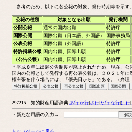
参考のため、以下に各公報の対象、発行時期等を示す
公報の種類
対象となる出願
発行機関
公開公報
通常の国内出願
特許庁
国際公開
国際出願（日本語、外国語）
国際事務局
公表公報
国際出願（外国語）
特許庁
特許掲載公報
国内出願、国際出願
特許庁
（公告公報）
国内出願、国際出願
特許庁
＊平成８年に出願公告制度が廃止されたため、現在、公
国内の公報として発行する再公表公報は、２０２１年に
権主張を伴う場合には、「優先日から」である。（弁理
297215 知的財産用語辞典|
あ行
|
か行
|
さ行
|
た行
|
な行
|
は行
|
・新たな用語の入力→
トップページに戻る