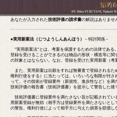
あなたが入力された
技術評価の請求書
の解説はありませ
●実用新案法（じつようしんあんほう）
－特許関係－
”実用新案法”とは、考案を保護するための法律である
登録を受けることができるのは物品の形状・構造等に関
の対象とはならない。なお、登録を受けた実用新案（考
また、実用新案は出願をすれば無審査で登録されるため
権利行使をする）に当たっては、いろいろな制限が付さ
って、その技術が登録要件（新規性、進歩性など）を満
技術評価の報告書（技術評価書）を提示して警告した後
技術評価書に登録要件を満たさない旨が記載されている
用新案登録が無効（相手方は登録要件を満たさないとし
の警告、権利行使によって相手方に与えた損害を賠償し