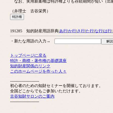
なお、実用新案権は特許権よりも存続期間が短い（出
（弁理士 古谷栄男）
191285 知的財産用語辞典|
あ行
|
か行
|
さ行
|
た行
|
な行
|
は行
|
・新たな用語の入力→
トップページに戻る
特許・商標・著作権の基礎講座
知的財産関係のリンク
このホームページを作った人々
-----------------------
初心者のための知財セミナーを開催しております。
全国どこからでもご参加いただけます。
古谷知財サロンのご案内
-----------------------