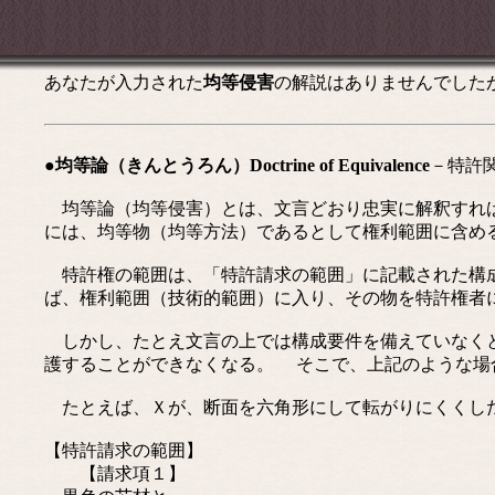
あなたが入力された
均等侵害
の解説はありませんでした
●均等論（きんとうろん）Doctrine of Equivalence
－特許
均等論（均等侵害）とは、文言どおり忠実に解釈すれば
には、均等物（均等方法）であるとして権利範囲に含め
特許権の範囲は、「特許請求の範囲」に記載された構成
ば、権利範囲（技術的範囲）に入り、その物を特許権者
しかし、たとえ文言の上では構成要件を備えていなくと
護することができなくなる。 そこで、上記のような場
たとえば、Ｘが、断面を六角形にして転がりにくくした
【特許請求の範囲】
【請求項１】