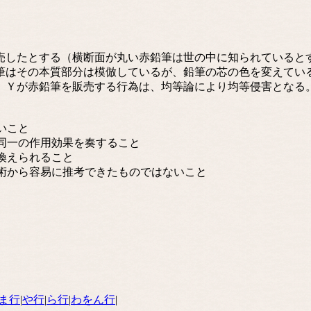
したとする（横断面が丸い赤鉛筆は世の中に知られていると
筆はその本質部分は模倣しているが、鉛筆の芯の色を変えてい
、Ｙが赤鉛筆を販売する行為は、均等論により均等侵害となる
いこと
、同一の作用効果を奏すること
き換えられること
技術から容易に推考できたものではないこと
ま行
|
や行
|
ら行
|
わをん行
|