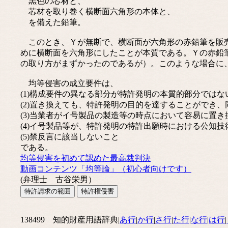
黒色の芯材と、
芯材を取り巻く横断面六角形の本体と、
を備えた鉛筆。
このとき、Ｙが無断で、横断面が六角形の赤鉛筆を販売
めに横断面を六角形にしたことが本質である。Ｙの赤鉛
の取り方がまずかったのであるが）。このような場合に
均等侵害の成立要件は、
(1)構成要件の異なる部分が特許発明の本質的部分ではな
(2)置き換えても、特許発明の目的を達することができ
(3)当業者がイ号製品の製造等の時点において容易に置
(4)イ号製品等が、特許発明の特許出願時における公知
(5)禁反言に該当しないこと
である。
均等侵害を初めて認めた最高裁判決
動画コンテンツ「均等論」（初心者向けです）
(弁理士 古谷栄男）
138499 知的財産用語辞典|
あ行
|
か行
|
さ行
|
た行
|
な行
|
は行
|