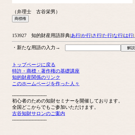
（弁理士 古谷栄男）
153927 知的財産用語辞典|
あ行
|
か行
|
さ行
|
た行
|
な行
|
は行
|
・新たな用語の入力→
トップページに戻る
特許・商標・著作権の基礎講座
知的財産関係のリンク
このホームページを作った人々
-----------------------
初心者のための知財セミナーを開催しております。
全国どこからでもご参加いただけます。
古谷知財サロンのご案内
-----------------------