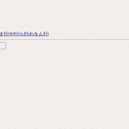
ま行
|
や行
|
ら行
|
わをん行
|