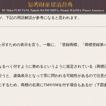
が、下記の用語解説が参考になると思われます。
めの表示を言う。一般に、「登録商標」「商標登録第○○○○○号」「R
るべく付すように努めるというように規定されている（商標
うと、虚偽表示となって罪に問われる可能性があるので注意
ため、商標の右肩にTMやSMを付す場合もあるが（下図参照）、