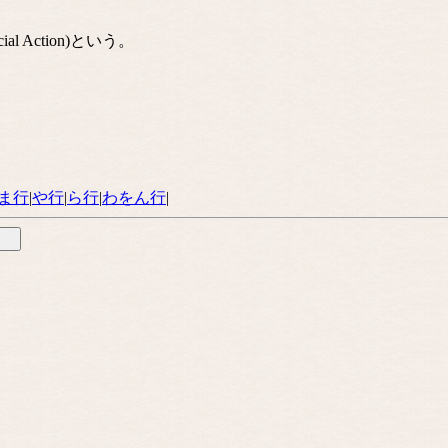
l Action)という。
ま行
|
や行
|
ら行
|
わをん行
|