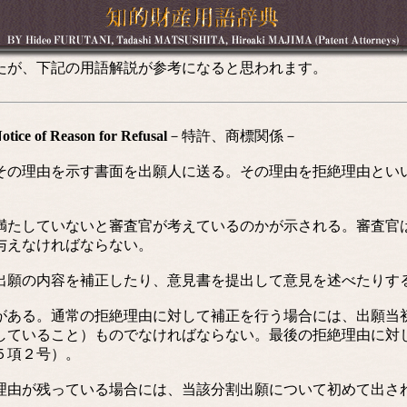
たが、下記の用語解説が参考になると思われます。
f Reason for Refusal
－特許、商標関係－
の理由を示す書面を出願人に送る。その理由を拒絶理由とい
たしていないと審査官が考えているのかが示される。審査官
与えなければならない。
願の内容を補正したり、意見書を提出して意見を述べたりす
ある。通常の拒絶理由に対して補正を行う場合には、出願当
していること）ものでなければならない。最後の拒絶理由に対
５項２号）。
由が残っている場合には、当該分割出願について初めて出さ