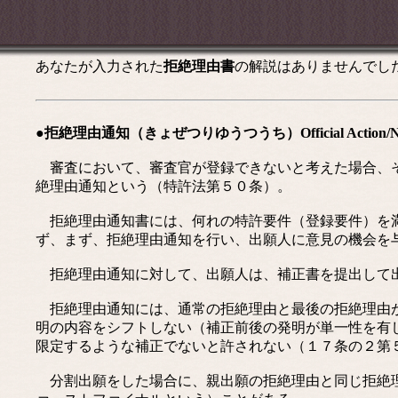
あなたが入力された
拒絶理由書
の解説はありませんでし
●拒絶理由通知（きょぜつりゆうつうち）Official Action/Notice o
審査において、審査官が登録できないと考えた場合、そ
絶理由通知という（特許法第５０条）。
拒絶理由通知書には、何れの特許要件（登録要件）を満
ず、まず、拒絶理由通知を行い、出願人に意見の機会を
拒絶理由通知に対して、出願人は、補正書を提出して出
拒絶理由通知には、通常の拒絶理由と最後の拒絶理由が
明の内容をシフトしない（補正前後の発明が単一性を有
限定するような補正でないと許されない（１７条の２第
分割出願をした場合に、親出願の拒絶理由と同じ拒絶理