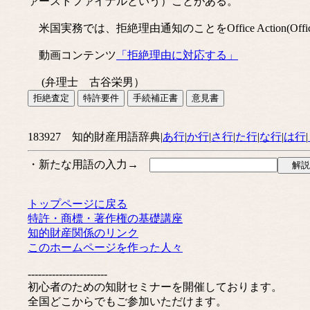
ァーストファイナルという）ことがある。
米国実務では、拒絶理由通知のことをOffice Action(Officia
動画コンテンツ
「拒絶理由に対応する」
(弁理士 古谷栄男）
183927 知的財産用語辞典|
あ行
|
か行
|
さ行
|
た行
|
な行
|
は行
|
・新たな用語の入力→
トップページに戻る
特許・商標・著作権の基礎講座
知的財産関係のリンク
このホームページを作った人々
-----------------------
初心者のための知財セミナーを開催しております。
全国どこからでもご参加いただけます。